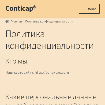
Conticap®
Перейти
Перейти
Меню
к
к
навигации
содержимому
О нас
Главная
Политика конфиденциальности
Политика
Магазин
конфиденциальности
Бейсболки
Кто мы
Кепки
Шапки
Наш адрес сайта: http://conti-cap.com.
Доставка
Какие персональные данные
Оплата