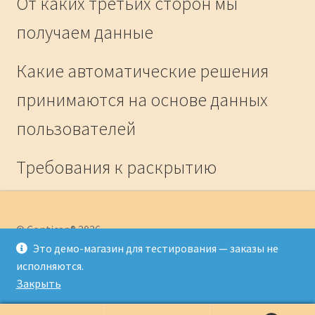
От каких третьих сторон мы
получаем данные
Какие автоматические решения
принимаются на основе данных
пользователей
Требования к раскрытию
отраслевых нормативных
требований
© Conticap® 2026
Политика конфиденциальности
Работает на
Это демо-магазин для тестирования — заказы не
Storefront и WooCommerce
.
исполняются.
Закрыть