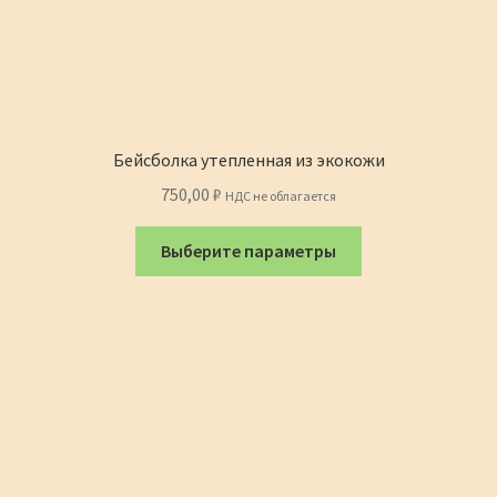
Бейсболка утепленная из экокожи
750,00
₽
НДС не облагается
Этот
Выберите параметры
товар
имеет
несколько
вариаций.
Опции
можно
выбрать
на
странице