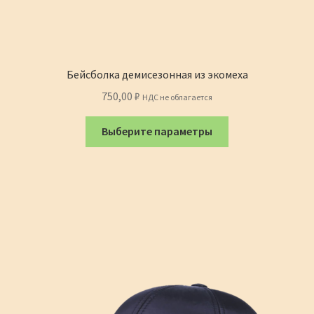
Бейсболка демисезонная из экомеха
750,00
₽
НДС не облагается
Этот
Выберите параметры
товар
имеет
несколько
вариаций.
Опции
можно
выбрать
на
странице
товара.