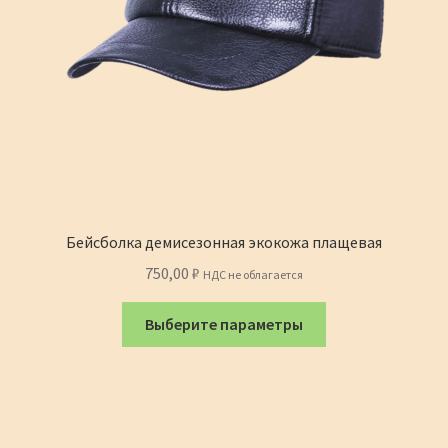
Бейсболка демисезонная экокожа плащевая
750,00
₽
НДС не облагается
Этот
Выберите параметры
товар
имеет
несколько
вариаций.
Опции