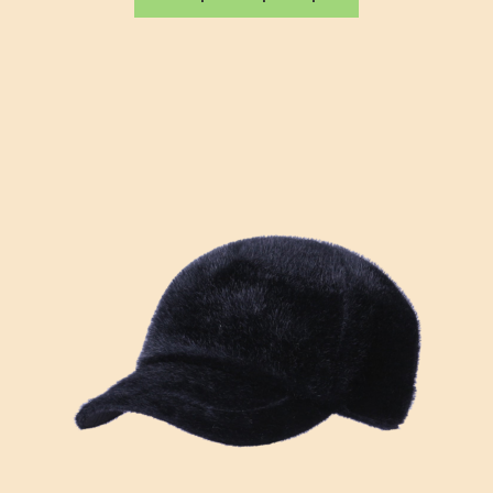
товар
имеет
несколько
вариаций.
Опции
можно
выбрать
на
странице
товара.