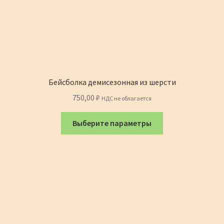
Бейсболка демисезонная из шерсти
750,00
₽
НДС не облагается
Этот
Выберите параметры
товар
имеет
несколько
вариаций.
Опции
можно
выбрать
на