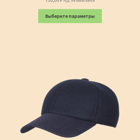
750,00
₽
НДС не облагается
4.50
из 5
Этот
Выберите параметры
товар
имеет
несколько
вариаций.
Опции
можно
выбрать
на
странице
товара.