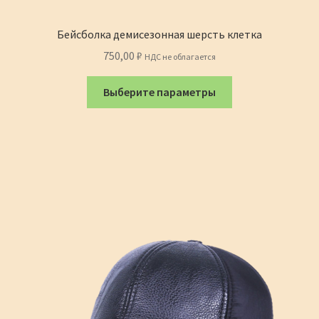
Бейсболка демисезонная шерсть клетка
750,00
₽
НДС не облагается
Этот
Выберите параметры
товар
имеет
несколько
вариаций.
Опции
можно
выбрать
на
странице
товара.