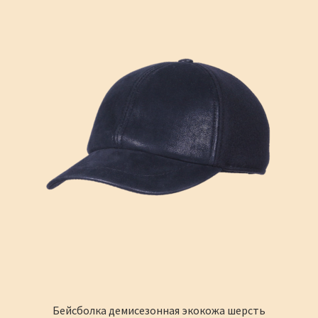
можно
выбрать
на
странице
товара.
Бейсболка демисезонная экокожа шерсть