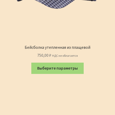
Бейсболка утепленная из плащевой
750,00
₽
НДС не облагается
Этот
Выберите параметры
товар
имеет
несколько
вариаций.
Опции
можно
выбрать