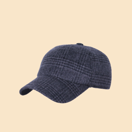
вариаций.
Опции
можно
выбрать
на
странице
товара.