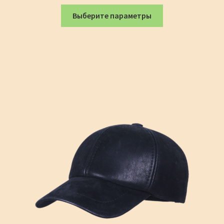
Этот
Выберите параметры
товар
имеет
несколько
вариаций.
Опции
можно
выбрать
на
странице
товара.