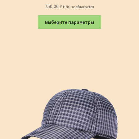
750,00
₽
НДС не облагается
Этот
Выберите параметры
товар
имеет
несколько
вариаций.
Опции
можно
выбрать
на
странице
товара.